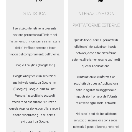
STATISTICA
INTERAZIONE CON
PIATTAFORME ESTERNE
I servizi contenuti nella presente
sezione permettono al Titolare del
Questo tipo di servizi permette di
Trattamento di monitorare e analizzare
effettuare interazioni con i social
i dati di traffico e servono a tener
network, o con altre piattaforme
traccia del comportamento dell’Utente.
esterne, direttamente dalle pagine di
Google Analytics (Google Inc.)
questa Applicazione.
Google Analytics è un servizio di
Le interazioni e le informazioni
analisi web fornito da Google Inc.
acquisite da questa Applicazione
(“Google”). Google utilizza i Dati
sono in ogni caso soggette alle
Personali raccolti allo scopo di
impostazioni privacy dell’Utente
tracciare ed esaminare l’utilizzo di
relative ad ogni social network.
questa Applicazione, compilare report
Nel caso in cui sia installato un
e condividerli con gli altri servizi
servizio di interazione con i social
sviluppati da Google.
network, è possibile che, anche nel