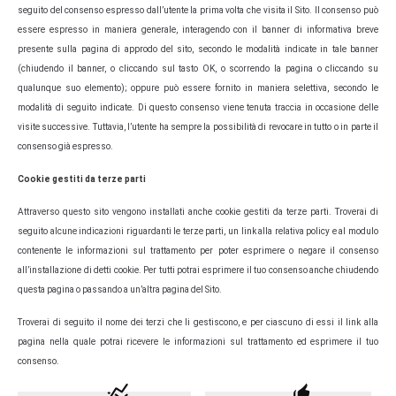
seguito del consenso espresso dall’utente la prima volta che visita il Sito. Il consenso può
essere espresso in maniera generale, interagendo con il banner di informativa breve
presente sulla pagina di approdo del sito, secondo le modalità indicate in tale banner
(chiudendo il banner, o cliccando sul tasto OK, o scorrendo la pagina o cliccando su
qualunque suo elemento); oppure può essere fornito in maniera selettiva, secondo le
modalità di seguito indicate. Di questo consenso viene tenuta traccia in occasione delle
visite successive. Tuttavia, l’utente ha sempre la possibilità di revocare in tutto o in parte il
consenso già espresso.
Cookie gestiti da terze parti
Attraverso questo sito vengono installati anche cookie gestiti da terze parti. Troverai di
seguito alcune indicazioni riguardanti le terze parti, un link alla relativa policy e al modulo
contenente le informazioni sul trattamento per poter esprimere o negare il consenso
all’installazione di detti cookie. Per tutti potrai esprimere il tuo consenso anche chiudendo
questa pagina o passando a un’altra pagina del Sito.
Troverai di seguito il nome dei terzi che li gestiscono, e per ciascuno di essi il link alla
pagina nella quale potrai ricevere le informazioni sul trattamento ed esprimere il tuo
consenso.