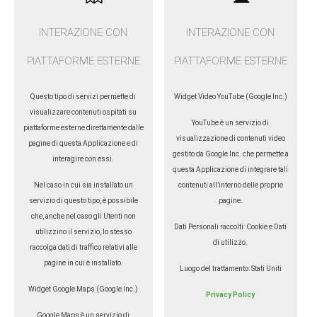
INTERAZIONE CON
INTERAZIONE CON
PIATTAFORME ESTERNE
PIATTAFORME ESTERNE
Questo tipo di servizi permette di
Widget Video YouTube (Google Inc.)
visualizzare contenuti ospitati su
YouTube è un servizio di
piattaforme esterne direttamente dalle
visualizzazione di contenuti video
pagine di questa Applicazione e di
gestito da Google Inc. che permette a
interagire con essi.
questa Applicazione di integrare tali
Nel caso in cui sia installato un
contenuti all’interno delle proprie
servizio di questo tipo, è possibile
pagine.
che, anche nel caso gli Utenti non
Dati Personali raccolti: Cookie e Dati
utilizzino il servizio, lo stesso
di utilizzo.
raccolga dati di traffico relativi alle
pagine in cui è installato.
Luogo del trattamento: Stati Uniti
Widget Google Maps (Google Inc.)
Privacy Policy
Google Maps è un servizio di