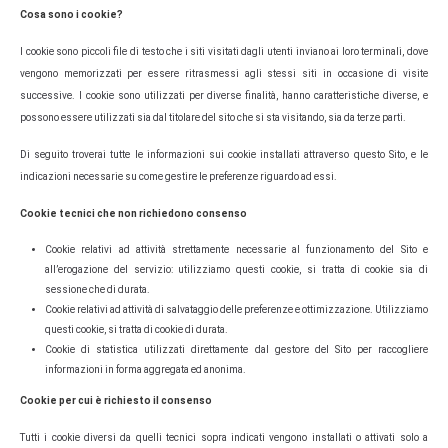
Cosa sono i cookie?
I cookie sono piccoli file di testo che i siti visitati dagli utenti inviano ai loro terminali, dove
vengono memorizzati per essere ritrasmessi agli stessi siti in occasione di visite
successive. I cookie sono utilizzati per diverse finalità, hanno caratteristiche diverse, e
possono essere utilizzati sia dal titolare del sito che si sta visitando, sia da terze parti.
Di seguito troverai tutte le informazioni sui cookie installati attraverso questo Sito, e le
indicazioni necessarie su come gestire le preferenze riguardo ad essi.
Cookie tecnici che non richiedono consenso
Cookie relativi ad attività strettamente necessarie al funzionamento del Sito e
all’erogazione del servizio: utilizziamo questi cookie, si tratta di cookie sia di
sessione che di durata.
Cookie relativi ad attività di salvataggio delle preferenze e ottimizzazione. Utilizziamo
questi cookie, si tratta di cookie di durata.
Cookie di statistica utilizzati direttamente dal gestore del Sito per raccogliere
informazioni in forma aggregata ed anonima.
Cookie per cui è richiesto il consenso
Tutti i cookie diversi da quelli tecnici sopra indicati vengono installati o attivati solo a