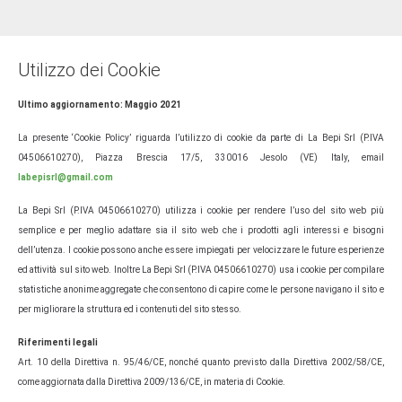
Utilizzo dei Cookie
Ultimo aggiornamento: Maggio 2021
La presente ‘Cookie Policy’ riguarda l’utilizzo di cookie da parte di La Bepi Srl (P.IVA
04506610270), Piazza Brescia 17/5, 330016 Jesolo (VE) Italy, email
labepisrl@gmail.com
La Bepi Srl (P.IVA 04506610270) utilizza i cookie per rendere l’uso del sito web più
semplice e per meglio adattare sia il sito web che i prodotti agli interessi e bisogni
dell’utenza. I cookie possono anche essere impiegati per velocizzare le future esperienze
ed attività sul sito web. Inoltre La Bepi Srl (P.IVA 04506610270) usa i cookie per compilare
statistiche anonime aggregate che consentono di capire come le persone navigano il sito e
per migliorare la struttura ed i contenuti del sito stesso.
Riferimenti legali
Art. 10 della Direttiva n. 95/46/CE, nonché quanto previsto dalla Direttiva 2002/58/CE,
come aggiornata dalla Direttiva 2009/136/CE, in materia di Cookie.