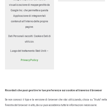
visualizzazione di mappe gestito da
Google Inc. che permette a questa
Applicazione di integrare tali
contenuti all’interno delle proprie
pagine.
Dati Personali raccolti: Cookie e Dati di
utilizzo.
Luogo del trattamento: Stati Uniti –
Privacy Policy
Ricordati che puoi gestire le tue preferenze sui cookie attraverso il browser
Se non conosci il tipo e la versione di browser che stai utilizzando, clicca su “Aiuto” nella
finestra del browser in alto, da cui puoi accedere a tutte le informazioni necessarie.